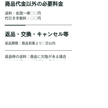
商品代金以外の必要料金
送料：全国一律〇〇円
代引き手数料：〇〇円
返品・交換・キャンセル等
返品期限：商品到着より〇日以内
返品時の送料：商品に欠陥がある場合
は当店負担、お客様都合の場合はお客
様負担となります。
資格・免許
・古物商許可証 〇〇〇委員会【許可番
号】第●●●●号
・酒販免許 〇〇税務署【許可番号】〇
〇法第●●●号