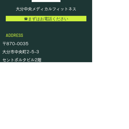
大分中央メディカルフィットネス
☎まずはお電話ください
ADDRESS
〒870-0035
大分市中央町2-5-3
セントポルタビル2階
（ごとう内科・脳神経内科と同テナント）
TEL 097-533-0066
OPEN TIMES
営業 :
月～金：15時－17時
定休日:土日祝
© 2023 by 大分中央メディカルフィットネス